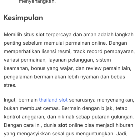
menyenangkan.
Kesimpulan
Memilih situs
slot
terpercaya dan aman adalah langkah
penting sebelum memulai permainan online. Dengan
memperhatikan lisensi resmi, track record pembayaran,
variasi permainan, layanan pelanggan, sistem
keamanan, bonus yang wajar, dan review pemain lain,
pengalaman bermain akan lebih nyaman dan bebas
stres.
Ingat, bermain
thailand slot
seharusnya menyenangkan,
bukan membuat cemas. Bermain dengan bijak, tetap
kontrol anggaran, dan nikmati setiap putaran gulungan.
Dengan cara ini, dunia
slot
online bisa menjadi hiburan
yang mengasyikkan sekaligus menguntungkan. Jadi,