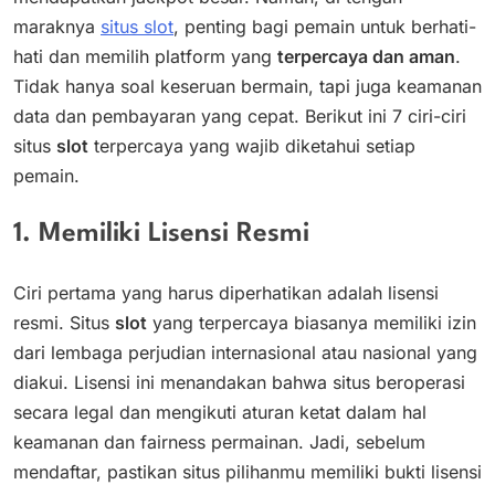
maraknya
situs slot
, penting bagi pemain untuk berhati-
hati dan memilih platform yang
terpercaya dan aman
.
Tidak hanya soal keseruan bermain, tapi juga keamanan
data dan pembayaran yang cepat. Berikut ini 7 ciri-ciri
situs
slot
terpercaya yang wajib diketahui setiap
pemain.
1. Memiliki Lisensi Resmi
Ciri pertama yang harus diperhatikan adalah lisensi
resmi. Situs
slot
yang terpercaya biasanya memiliki izin
dari lembaga perjudian internasional atau nasional yang
diakui. Lisensi ini menandakan bahwa situs beroperasi
secara legal dan mengikuti aturan ketat dalam hal
keamanan dan fairness permainan. Jadi, sebelum
mendaftar, pastikan situs pilihanmu memiliki bukti lisensi