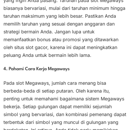
yang ingin Anda pasang. Taruhan pada slot Megaways
biasanya bervariasi, mulai dari taruhan minimum hingga
taruhan maksimum yang lebih besar. Pastikan Anda
memilih taruhan yang sesuai dengan anggaran dan
strategi bermain Anda. Jangan lupa untuk
memanfaatkan bonus atau promosi yang ditawarkan
oleh situs slot gacor, karena ini dapat meningkatkan
peluang Anda untuk bermain lebih lama.
4. Pahami Cara Kerja Megaways
Pada slot Megaways, jumlah cara menang bisa
berbeda-beda di setiap putaran. Oleh karena itu,
penting untuk memahami bagaimana sistem Megaways
bekerja. Setiap gulungan dapat memiliki sejumlah
simbol yang bervariasi, dan kombinasi pemenang dapat
terbentuk dari simbol yang muncul di gulungan yang
berdekatan. Ini artinya, Anda tidak perlu memikirkan