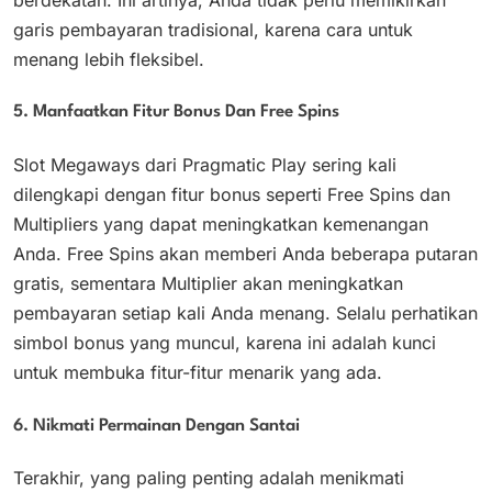
garis pembayaran tradisional, karena cara untuk
menang lebih fleksibel.
5. Manfaatkan Fitur Bonus Dan Free Spins
Slot Megaways dari Pragmatic Play sering kali
dilengkapi dengan fitur bonus seperti Free Spins dan
Multipliers yang dapat meningkatkan kemenangan
Anda. Free Spins akan memberi Anda beberapa putaran
gratis, sementara Multiplier akan meningkatkan
pembayaran setiap kali Anda menang. Selalu perhatikan
simbol bonus yang muncul, karena ini adalah kunci
untuk membuka fitur-fitur menarik yang ada.
6. Nikmati Permainan Dengan Santai
Terakhir, yang paling penting adalah menikmati