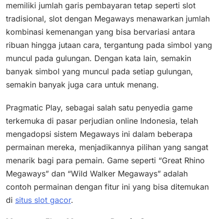
memiliki jumlah garis pembayaran tetap seperti slot
tradisional, slot dengan Megaways menawarkan jumlah
kombinasi kemenangan yang bisa bervariasi antara
ribuan hingga jutaan cara, tergantung pada simbol yang
muncul pada gulungan. Dengan kata lain, semakin
banyak simbol yang muncul pada setiap gulungan,
semakin banyak juga cara untuk menang.
Pragmatic Play, sebagai salah satu penyedia game
terkemuka di pasar perjudian online Indonesia, telah
mengadopsi sistem Megaways ini dalam beberapa
permainan mereka, menjadikannya pilihan yang sangat
menarik bagi para pemain. Game seperti “Great Rhino
Megaways” dan “Wild Walker Megaways” adalah
contoh permainan dengan fitur ini yang bisa ditemukan
di
situs slot gacor
.