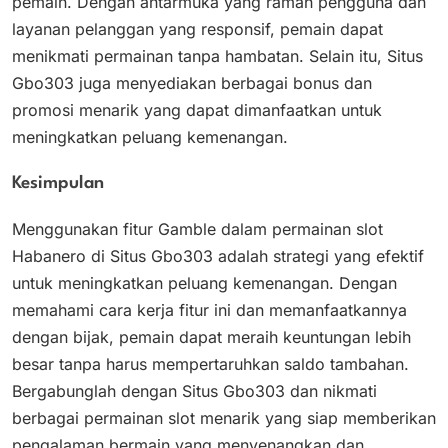
pemain.
Dengan antarmuka yang ramah pengguna dan
layanan pelanggan yang responsif, pemain dapat
menikmati permainan tanpa hambatan.
Selain itu, Situs
Gbo303 juga menyediakan berbagai bonus dan
promosi menarik yang dapat dimanfaatkan untuk
meningkatkan peluang kemenangan.
Kesimpulan
Menggunakan fitur Gamble dalam permainan slot
Habanero di Situs Gbo303 adalah strategi yang efektif
untuk meningkatkan peluang kemenangan.
Dengan
memahami cara kerja fitur ini dan memanfaatkannya
dengan bijak, pemain dapat meraih keuntungan lebih
besar tanpa harus mempertaruhkan saldo tambahan.
Bergabunglah dengan Situs Gbo303 dan nikmati
berbagai permainan slot menarik yang siap memberikan
pengalaman bermain yang menyenangkan dan