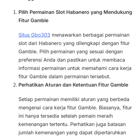
Pilih Permainan Slot Habanero yang Mendukung
Fitur Gamble
Situs Gbo303
menawarkan berbagai permainan
slot dari Habanero yang dilengkapi dengan fitur
Gamble. Pilih permainan yang sesuai dengan
preferensi Anda dan pastikan untuk membaca
informasi permainan untuk memahami cara kerja
fitur Gamble dalam permainan tersebut.
Perhatikan Aturan dan Ketentuan Fitur Gamble
Setiap permainan memiliki aturan yang berbeda
mengenai cara kerja fitur Gamble. Biasanya, fitur
ini hanya tersedia setelah pemain meraih
kemenangan tertentu. Perhatikan juga batasan
jumlah kemenangan yang dapat dipertaruhkan