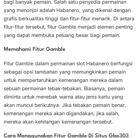
bagi banyak pemain.
Salah satu penyedia permainan
yang menonjol adalah Habanero, yang dikenal dengan
grafis berkualitas tinggi dan fitur-fitur menarik.
Di antara
fitur-fitur tersebut, fitur Gamble menjadi elemen penting
yang dapat membuka peluang besar bagi pemain.
Memahami Fitur Gamble
Fitur Gamble dalam permainan slot Habanero berfungsi
sebagai opsi tambahan yang memungkinkan pemain
untuk mempertaruhkan kemenangan mereka dalam
sebuah permainan tebak-tebakan.
Biasanya, pemain
diminta untuk menebak warna atau jenis kartu yang
akan muncul berikutnya.
Jika tebakan pemain benar,
kemenangan mereka akan digandakan; jika salah,
mereka akan kehilangan kemenangan tersebut.
Cara Menggunakan Fitur Gamble Di Situs Gbo303