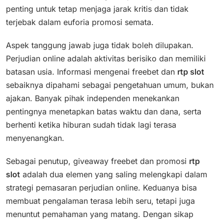
penting untuk tetap menjaga jarak kritis dan tidak
terjebak dalam euforia promosi semata.
Aspek tanggung jawab juga tidak boleh dilupakan.
Perjudian online adalah aktivitas berisiko dan memiliki
batasan usia. Informasi mengenai freebet dan
rtp slot
sebaiknya dipahami sebagai pengetahuan umum, bukan
ajakan. Banyak pihak independen menekankan
pentingnya menetapkan batas waktu dan dana, serta
berhenti ketika hiburan sudah tidak lagi terasa
menyenangkan.
Sebagai penutup, giveaway freebet dan promosi
rtp
slot
adalah dua elemen yang saling melengkapi dalam
strategi pemasaran perjudian online. Keduanya bisa
membuat pengalaman terasa lebih seru, tetapi juga
menuntut pemahaman yang matang. Dengan sikap