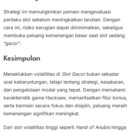
Strategi ini memungkinkan pemain mengevaluasi
perilaku slot sebelum meningkatkan taruhan. Dengan
cara ini, risiko kerugian dapat diminimalkan, sekaligus
membuka peluang kemenangan besar saat slot sedang
“gacor”.
Kesimpulan
Menaklukkan volatilitas di
Slot Gacor
bukan sekadar
soal keberuntungan, tetapi tentang strategi, kesabaran,
dan pengelolaan modal yang tepat. Dengan memahami
karakteristik game Hacksaw, memanfaatkan fitur bonus,
serta bermain secara fokus dan disiplin, peluang meraih
kemenangan signifikan meningkat.
Dari slot volatilitas tinggi seperti
Hand of Anubis
hingga