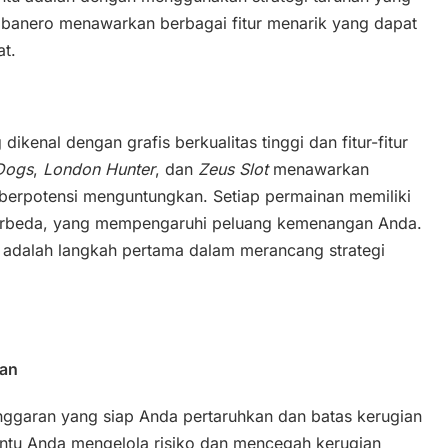
abanero menawarkan berbagai fitur menarik yang dapat
at.
kenal dengan grafis berkualitas tinggi dan fitur-fitur
Dogs
,
London Hunter
, dan
Zeus Slot
menawarkan
berpotensi menguntungkan.
Setiap permainan memiliki
berbeda, yang mempengaruhi peluang kemenangan Anda.
 adalah langkah pertama dalam merancang strategi
ian
ggaran yang siap Anda pertaruhkan dan batas kerugian
ntu Anda mengelola risiko dan mencegah kerugian