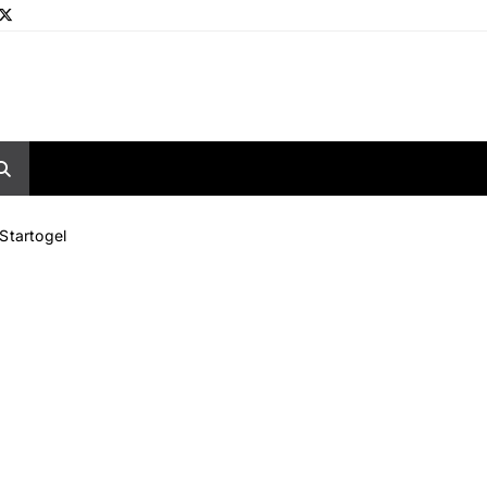
Startogel