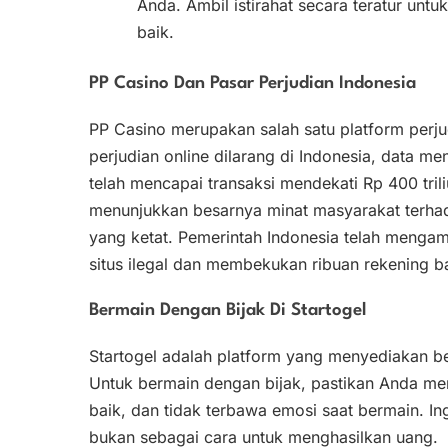
Anda. Ambil istirahat secara teratur un
baik.
PP Casino Dan Pasar Perjudian Indonesia
PP Casino merupakan salah satu platform perjud
perjudian online dilarang di Indonesia, data me
telah mencapai transaksi mendekati Rp 400 triliu
menunjukkan besarnya minat masyarakat terhada
yang ketat.
Pemerintah Indonesia telah mengam
situs ilegal dan membekukan ribuan rekening ban
Bermain Dengan Bijak Di Startogel
Startogel adalah platform yang menyediakan be
Untuk bermain dengan bijak, pastikan Anda m
baik, dan tidak terbawa emosi saat bermain.
In
bukan sebagai cara untuk menghasilkan uang.