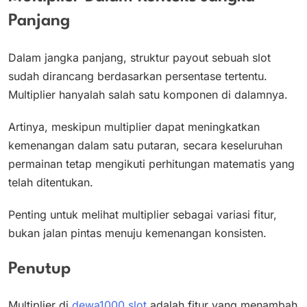
Panjang
Dalam jangka panjang, struktur payout sebuah slot
sudah dirancang berdasarkan persentase tertentu.
Multiplier hanyalah salah satu komponen di dalamnya.
Artinya, meskipun multiplier dapat meningkatkan
kemenangan dalam satu putaran, secara keseluruhan
permainan tetap mengikuti perhitungan matematis yang
telah ditentukan.
Penting untuk melihat multiplier sebagai variasi fitur,
bukan jalan pintas menuju kemenangan konsisten.
Penutup
Multiplier di
dewa1000 slot
adalah fitur yang menambah