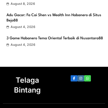
August 8, 2026
Adu Gacor: Fa Cai Shen vs Wealth Inn Habanero di Situs
Bejo88
August 4, 2026
3 Game Habanero Tema Oriental Terbaik di Nusantara88
August 4, 2026
Telaga
Bintang