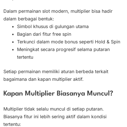
Dalam permainan slot modern, multiplier bisa hadir
dalam berbagai bentuk:
Simbol khusus di gulungan utama
Bagian dari fitur free spin
Terkunci dalam mode bonus seperti Hold & Spin
Meningkat secara progresif selama putaran
tertentu
Setiap permainan memiliki aturan berbeda terkait
bagaimana dan kapan multiplier aktif.
Kapan Multiplier Biasanya Muncul?
Multiplier tidak selalu muncul di setiap putaran.
Biasanya fitur ini lebih sering aktif dalam kondisi
tertentu: