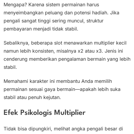
Mengapa? Karena sistem permainan harus
menyeimbangkan peluang dan potensi hadiah. Jika
pengali sangat tinggi sering muncul, struktur
pembayaran menjadi tidak stabil.
Sebaliknya, beberapa slot menawarkan multiplier kecil
namun lebih konsisten, misalnya x2 atau x3. Jenis ini
cenderung memberikan pengalaman bermain yang lebih
stabil.
Memahami karakter ini membantu Anda memilih
permainan sesuai gaya bermain—apakah lebih suka
stabil atau penuh kejutan.
Efek Psikologis Multiplier
Tidak bisa dipungkiri, melihat angka pengali besar di