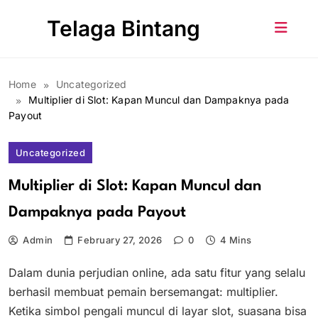
Skip
Telaga Bintang
to
content
Home
Uncategorized
Multiplier di Slot: Kapan Muncul dan Dampaknya pada
Payout
Uncategorized
Multiplier di Slot: Kapan Muncul dan
Dampaknya pada Payout
Admin
February 27, 2026
0
4 Mins
Dalam dunia perjudian online, ada satu fitur yang selalu
berhasil membuat pemain bersemangat: multiplier.
Ketika simbol pengali muncul di layar slot, suasana bisa