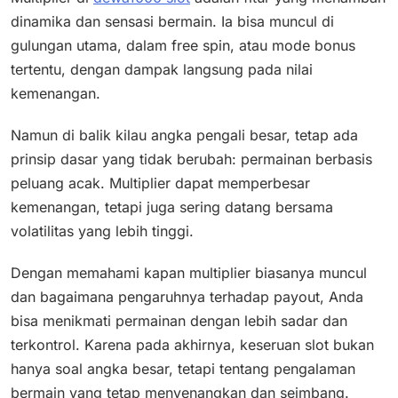
dinamika dan sensasi bermain. Ia bisa muncul di
gulungan utama, dalam free spin, atau mode bonus
tertentu, dengan dampak langsung pada nilai
kemenangan.
Namun di balik kilau angka pengali besar, tetap ada
prinsip dasar yang tidak berubah: permainan berbasis
peluang acak. Multiplier dapat memperbesar
kemenangan, tetapi juga sering datang bersama
volatilitas yang lebih tinggi.
Dengan memahami kapan multiplier biasanya muncul
dan bagaimana pengaruhnya terhadap payout, Anda
bisa menikmati permainan dengan lebih sadar dan
terkontrol. Karena pada akhirnya, keseruan slot bukan
hanya soal angka besar, tetapi tentang pengalaman
bermain yang tetap menyenangkan dan seimbang.