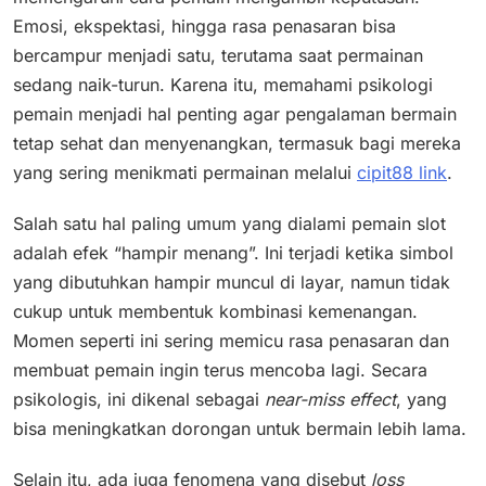
Emosi, ekspektasi, hingga rasa penasaran bisa
bercampur menjadi satu, terutama saat permainan
sedang naik-turun. Karena itu, memahami psikologi
pemain menjadi hal penting agar pengalaman bermain
tetap sehat dan menyenangkan, termasuk bagi mereka
yang sering menikmati permainan melalui
cipit88 link
.
Salah satu hal paling umum yang dialami pemain slot
adalah efek “hampir menang”. Ini terjadi ketika simbol
yang dibutuhkan hampir muncul di layar, namun tidak
cukup untuk membentuk kombinasi kemenangan.
Momen seperti ini sering memicu rasa penasaran dan
membuat pemain ingin terus mencoba lagi. Secara
psikologis, ini dikenal sebagai
near-miss effect
, yang
bisa meningkatkan dorongan untuk bermain lebih lama.
Selain itu, ada juga fenomena yang disebut
loss