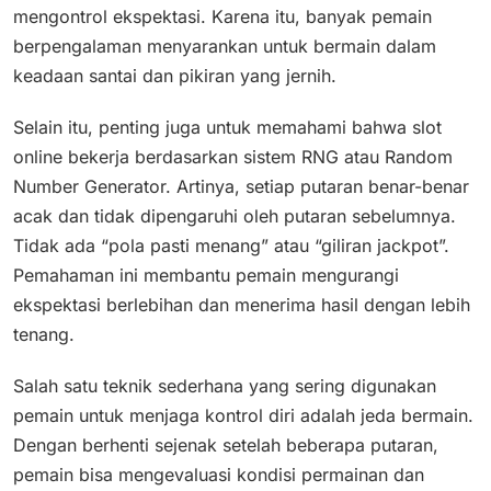
mengontrol ekspektasi. Karena itu, banyak pemain
berpengalaman menyarankan untuk bermain dalam
keadaan santai dan pikiran yang jernih.
Selain itu, penting juga untuk memahami bahwa slot
online bekerja berdasarkan sistem RNG atau Random
Number Generator. Artinya, setiap putaran benar-benar
acak dan tidak dipengaruhi oleh putaran sebelumnya.
Tidak ada “pola pasti menang” atau “giliran jackpot”.
Pemahaman ini membantu pemain mengurangi
ekspektasi berlebihan dan menerima hasil dengan lebih
tenang.
Salah satu teknik sederhana yang sering digunakan
pemain untuk menjaga kontrol diri adalah jeda bermain.
Dengan berhenti sejenak setelah beberapa putaran,
pemain bisa mengevaluasi kondisi permainan dan