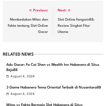
Post
Previous:
Next:
navigation
Membedakan Mitos dan
Slot Online Fangwin88:
Fakta tentang Slot Online
Review Singkat Fitur
Gacor
Utama
RELATED NEWS
Adu Gacor: Fa Cai Shen vs Wealth Inn Habanero di Situs
Bejo88
August 4, 2026
3 Game Habanero Tema Oriental Terbaik di Nusantara88
August 4, 2026
Mitos vs Fakta Bermain Slot Habanero di Situs