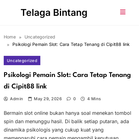
Skip
Telaga Bintang
to
content
Home
Uncategorized
Psikologi Pemain Slot: Cara Tetap Tenang di Cipit88 link
Uncategorized
Psikologi Pemain Slot: Cara Tetap Tenang
di Cipit88 link
Admin
May 29, 2026
0
4 Mins
Bermain slot online bukan hanya soal menekan tombol
spin dan menunggu hasil. Di balik setiap putaran, ada
dinamika psikologis yang cukup kuat yang
memengaruhi cara pemain mengambil keputusan.