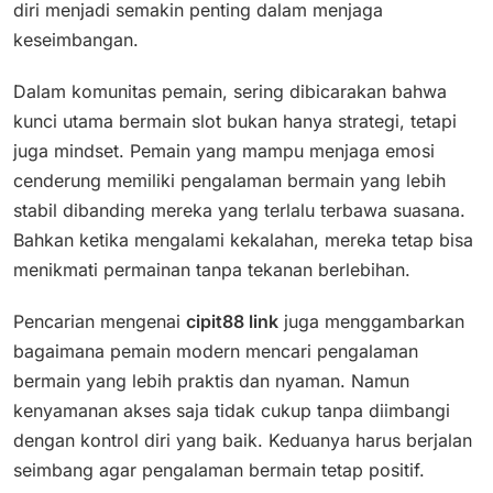
diri menjadi semakin penting dalam menjaga
keseimbangan.
Dalam komunitas pemain, sering dibicarakan bahwa
kunci utama bermain slot bukan hanya strategi, tetapi
juga mindset. Pemain yang mampu menjaga emosi
cenderung memiliki pengalaman bermain yang lebih
stabil dibanding mereka yang terlalu terbawa suasana.
Bahkan ketika mengalami kekalahan, mereka tetap bisa
menikmati permainan tanpa tekanan berlebihan.
Pencarian mengenai
cipit88 link
juga menggambarkan
bagaimana pemain modern mencari pengalaman
bermain yang lebih praktis dan nyaman. Namun
kenyamanan akses saja tidak cukup tanpa diimbangi
dengan kontrol diri yang baik. Keduanya harus berjalan
seimbang agar pengalaman bermain tetap positif.