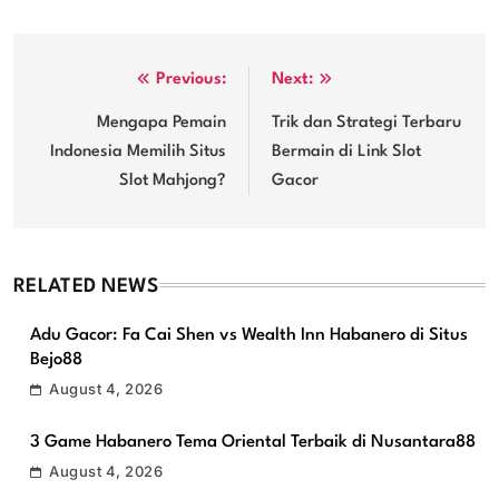
Post
Previous:
Next:
navigation
Mengapa Pemain
Trik dan Strategi Terbaru
Indonesia Memilih Situs
Bermain di Link Slot
Slot Mahjong?
Gacor
RELATED NEWS
Adu Gacor: Fa Cai Shen vs Wealth Inn Habanero di Situs
Bejo88
August 4, 2026
3 Game Habanero Tema Oriental Terbaik di Nusantara88
August 4, 2026