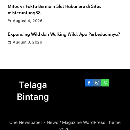
Mitos vs Fakta Bermain Slot Habanero di Situs
misteruntung88
August 4, 2026
Expanding Wild dan Walking Wild: Apa Perbedaannya?
August 3, 2026
Telaga
Bintang
One Newspaper - News / Magazine WordPress Theme
2026.