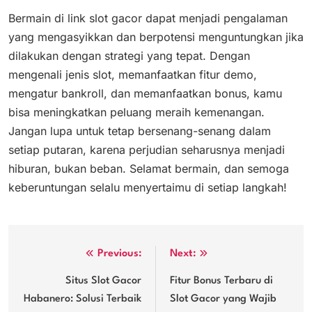
Bermain di link slot gacor dapat menjadi pengalaman
yang mengasyikkan dan berpotensi menguntungkan jika
dilakukan dengan strategi yang tepat. Dengan
mengenali jenis slot, memanfaatkan fitur demo,
mengatur bankroll, dan memanfaatkan bonus, kamu
bisa meningkatkan peluang meraih kemenangan.
Jangan lupa untuk tetap bersenang-senang dalam
setiap putaran, karena perjudian seharusnya menjadi
hiburan, bukan beban. Selamat bermain, dan semoga
keberuntungan selalu menyertaimu di setiap langkah!
Post
Previous:
Next:
navigation
Situs Slot Gacor
Fitur Bonus Terbaru di
Habanero: Solusi Terbaik
Slot Gacor yang Wajib