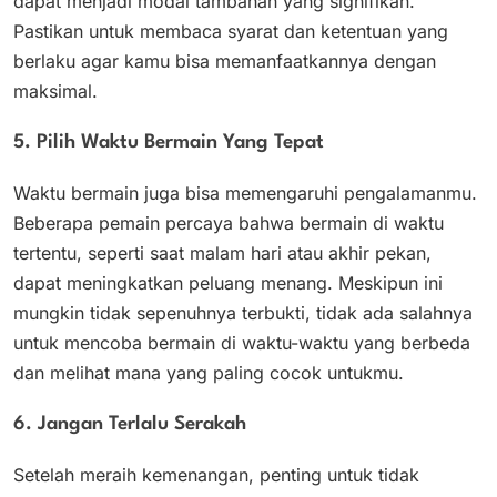
dapat menjadi modal tambahan yang signifikan.
Pastikan untuk membaca syarat dan ketentuan yang
berlaku agar kamu bisa memanfaatkannya dengan
maksimal.
5. Pilih Waktu Bermain Yang Tepat
Waktu bermain juga bisa memengaruhi pengalamanmu.
Beberapa pemain percaya bahwa bermain di waktu
tertentu, seperti saat malam hari atau akhir pekan,
dapat meningkatkan peluang menang. Meskipun ini
mungkin tidak sepenuhnya terbukti, tidak ada salahnya
untuk mencoba bermain di waktu-waktu yang berbeda
dan melihat mana yang paling cocok untukmu.
6. Jangan Terlalu Serakah
Setelah meraih kemenangan, penting untuk tidak