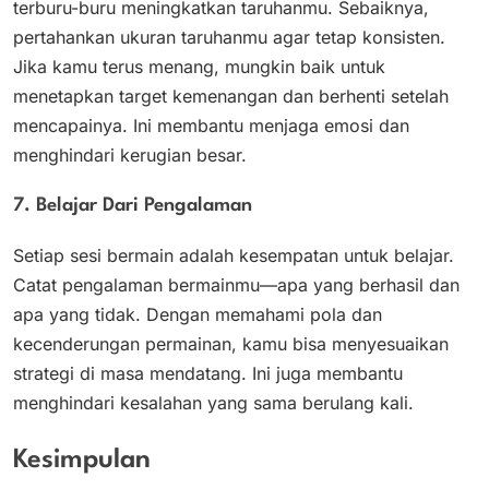
terburu-buru meningkatkan taruhanmu. Sebaiknya,
pertahankan ukuran taruhanmu agar tetap konsisten.
Jika kamu terus menang, mungkin baik untuk
menetapkan target kemenangan dan berhenti setelah
mencapainya. Ini membantu menjaga emosi dan
menghindari kerugian besar.
7. Belajar Dari Pengalaman
Setiap sesi bermain adalah kesempatan untuk belajar.
Catat pengalaman bermainmu—apa yang berhasil dan
apa yang tidak. Dengan memahami pola dan
kecenderungan permainan, kamu bisa menyesuaikan
strategi di masa mendatang. Ini juga membantu
menghindari kesalahan yang sama berulang kali.
Kesimpulan